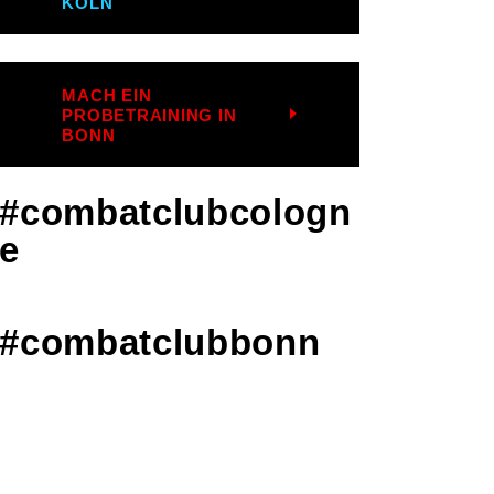
KÖLN
MACH EIN
PROBETRAINING IN
BONN
#combatclubcologn
e
#combatclubbonn