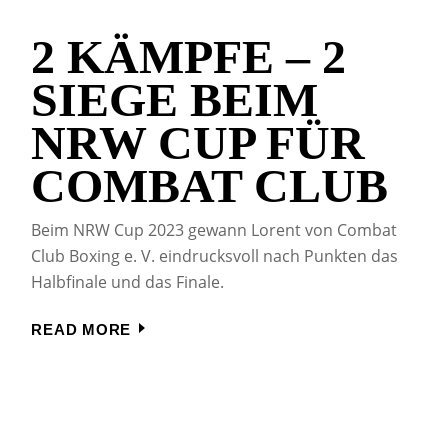
2 KÄMPFE – 2
SIEGE BEIM
NRW CUP FÜR
COMBAT CLUB
Beim NRW Cup 2023 gewann Lorent von Combat
Club Boxing e. V. eindrucksvoll nach Punkten das
Halbfinale und das Finale.
READ MORE