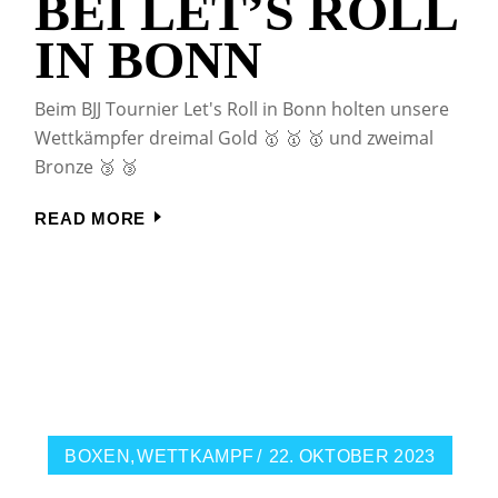
BEI LET’S ROLL
IN BONN
Beim BJJ Tournier Let's Roll in Bonn holten unsere
Wettkämpfer dreimal Gold 🥇 🥇 🥇 und zweimal
Bronze 🥉 🥉
READ MORE
BOXEN
WETTKAMPF
22. OKTOBER 2023