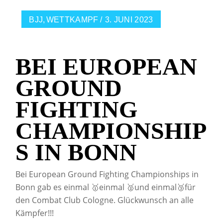
BJJ
WETTKAMPF
3. JUNI 2023
BEI EUROPEAN
GROUND
FIGHTING
CHAMPIONSHIP
S IN BONN
Bei European Ground Fighting Championships in
Bonn gab es einmal 🥇einmal 🥈und einmal🥉für
den Combat Club Cologne. Glückwunsch an alle
Kämpfer!!!